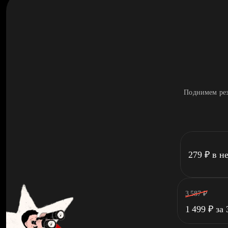
Поднимем рез
279
₽
в н
3 587
₽
1 499
₽
за 