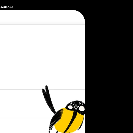
ткликах