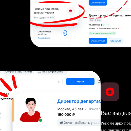
Вас выделя
Резюме ярко под
вас пригласят р