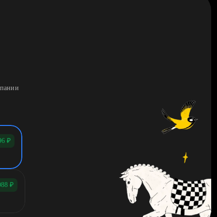
мпании
96
₽
088
₽