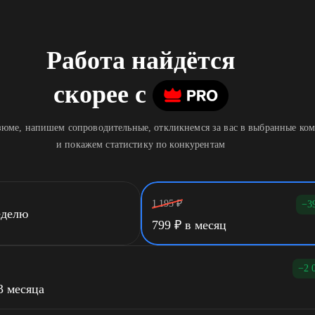
Работа найдётся
скорее
c
юме, напишем сопроводительные, откликнемся за вас в выбранные ко
и покажем статистику по конкурентам
1 195
₽
−3
еделю
799
₽
в месяц
−2 
3 месяца