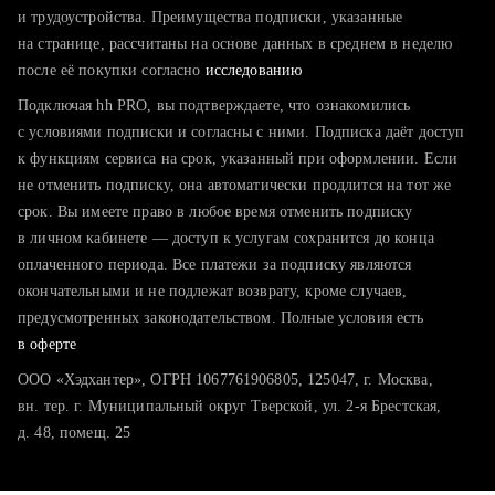
тратите много времени на поиск и вручную поднимаете
и трудоустройства. Преимущества подписки, указанные
резюме
на странице, рассчитаны на основе данных в среднем в неделю
после её покупки согласно
хотите сравнить себя с конкурентами и оценить шансы
исследованию
Подключая hh PRO, вы подтверждаете, что ознакомились
с условиями подписки и согласны с ними. Подписка даёт доступ
к функциям сервиса на срок, указанный при оформлении. Если
не отменить подписку, она автоматически продлится на тот же
срок. Вы имеете право в любое время отменить подписку
в личном кабинете — доступ к услугам сохранится до конца
оплаченного периода. Все платежи за подписку являются
окончательными и не подлежат возврату, кроме случаев,
предусмотренных законодательством. Полные условия есть
в оферте
ООО «Хэдхантер», ОГРН 1067761906805, 125047, г. Москва,
вн. тер. г. Муниципальный округ Тверской, ул. 2-я Брестская,
д. 48, помещ. 25