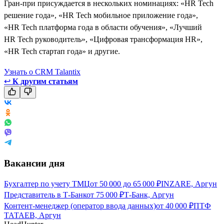
Гран-при присуждается в нескольких номинациях: «HR Tech
решение года», «HR Tech мобильное приложение года»,
«HR Tech платформа года в области обучения», «Лучший
HR Tech руководитель», «Цифровая трансформация HR»,
«HR Tech стартап года» и другие.
Узнать о CRM Talantix
↩
К другим статьям
Вакансии дня
Бухгалтер по учету ТМЦ
от
50 000
до
65 000
₽
INZARE, Аргун
Представитель в Т-Банк
от
75 000
₽
Т-Банк, Аргун
Контент-менеджер (оператор ввода данных)
от
40 000
₽
ПТФ
ТАТАЕВ, Аргун