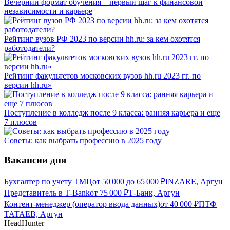
Вечерний формат обучения – первый шаг к финансовой
независимости и карьере
Рейтинг вузов РФ 2023 по версии hh.ru: за кем охотятся
работодатели?
Рейтинг факультетов московских вузов hh.ru 2023 гг. по
версии hh.ru»
Поступление в колледж после 9 класса: ранняя карьера и еще
7 плюсов
Советы: как выбрать профессию в 2025 году
Вакансии дня
Бухгалтер по учету ТМЦ
от
50 000
до
65 000
₽
INZARE, Аргун
Представитель в Т-Bank
от
75 000
₽
Т-Банк, Аргун
Контент-менеджер (оператор ввода данных)
от
40 000
₽
ПТФ
ТАТАЕВ, Аргун
HeadHunter