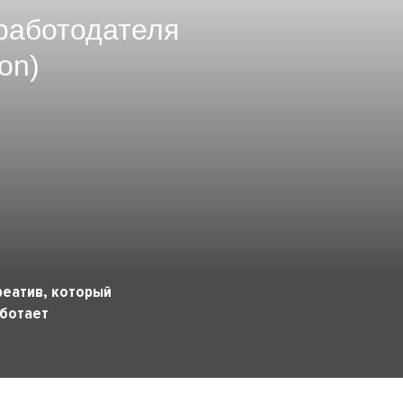
работодателя
on)
реатив, который
ботает