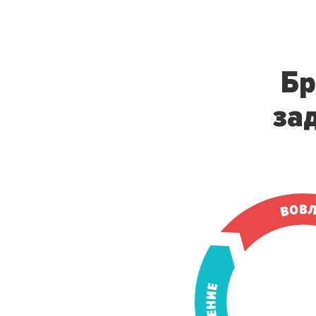
Бр
за