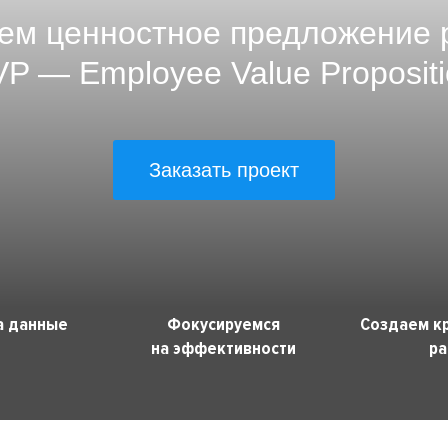
ем ценностное предложение 
VP — Employee Value Propositi
Заказать проект
а данные
Фокусируемся
Создаем к
на эффективности
ра