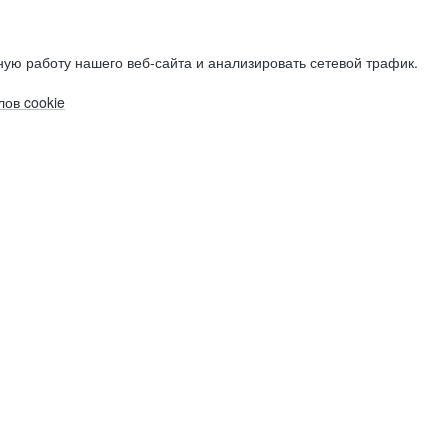
ую работу нашего веб-сайта и анализировать сетевой трафик.
ов cookie
Электронная почта (рабочая)
Электронная почта (рабочая)
Электронная почта (рабочая)
Фамилия
Фамилия
Фамилия
Имя
Имя
Имя
Компания
Компания
Компания