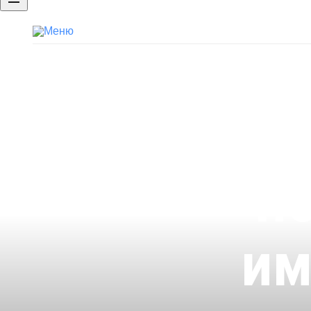
Бренд работодателя
Портфолио
Брендированная страница компан
п
им