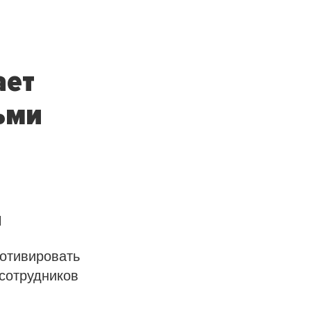
ает
ьми
и
мотивировать
сотрудников