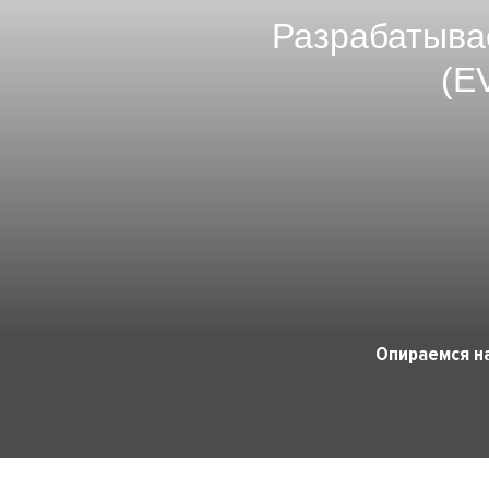
Разрабатыва
(E
Опираемся н