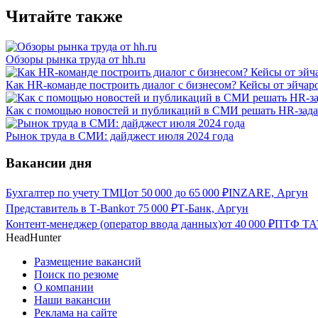
Читайте также
Обзоры рынка труда от hh.ru
Как HR-команде построить диалог с бизнесом? Кейсы от эйчаро
Как с помощью новостей и публикаций в СМИ решать HR-зад
Рынок труда в СМИ: дайджест июля 2024 года
Вакансии дня
Бухгалтер по учету ТМЦ
от
50 000
до
65 000
₽
INZARE, Аргун
Представитель в Т-Bank
от
75 000
₽
Т-Банк, Аргун
Контент-менеджер (оператор ввода данных)
от
40 000
₽
ПТФ ТА
HeadHunter
Размещение вакансий
Поиск по резюме
О компании
Наши вакансии
Реклама на сайте