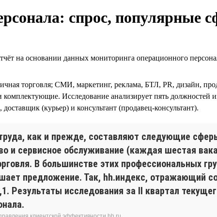
рсонала: спрос, популярные с
 на основании данных мониторинга операционного персонала 
ничная торговля; СМИ, маркетинг, реклама, БТЛ, PR, дизайн, пр
и комплектующие. Исследование анализирует пять должностей и
 доставщик (курьер) и консультант (продавец-консультант).
труда, как и прежде, составляют следующие сфер
во и сервисное обслуживание (каждая шестая вака
торговля. В большинстве этих профессиональных гр
ышает предложение. Так, hh.индекс, отражающий с
,1. Результаты исследования за II квартал текуще
онала.
аправления клиентской эффективности hh.ru