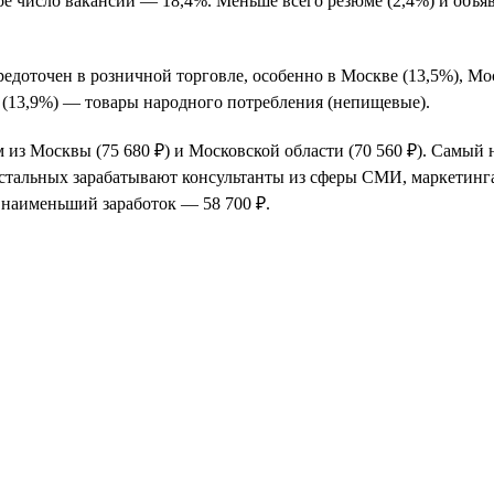
ое число вакансий — 18,4%. Меньше всего резюме (2,4%) и объя
едоточен в розничной торговле, особенно в Москве (13,5%), Мо
 (13,9%) — товары народного потребления (непищевые).
из Москвы (75 680 ₽) и Московской области (70 560 ₽). Самый
 остальных зарабатывают консультанты из сферы СМИ, маркетинг
 наименьший заработок — 58 700 ₽.