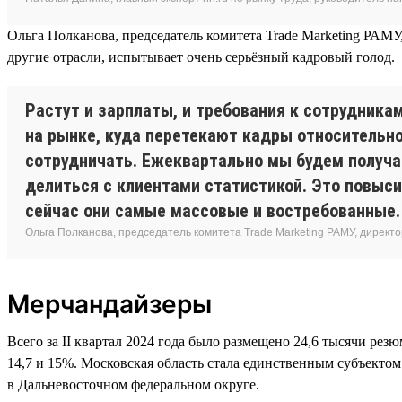
Ольга Полканова, председатель комитета Trade Marketing РАМУ,
другие отрасли, испытывает очень серьёзный кадровый голод.
Растут и зарплаты, и требования к сотрудника
на рынке, куда перетекают кадры относительно
сотрудничать. Ежеквартально мы будем получат
делиться с клиентами статистикой. Это повыси
сейчас они самые массовые и востребованные. 
Ольга Полканова, председатель комитета Trade Marketing РАМУ, директо
Мерчандайзеры
Всего за II квартал 2024 года было размещено 24,6 тысячи ре
14,7 и 15%. Московская область стала единственным субъекто
в Дальневосточном федеральном округе.