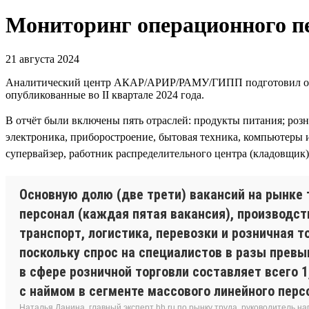
Мониторинг операционного пе
21 августа 2024
Аналитический центр АКАР/АРИР/РАМУ/ГИПП подготовил отчёт
опубликованные во II квартале 2024 года.
В отчёт были включены пять отраслей: продукты питания; роз
электроника, приборостроение, бытовая техника, компьютеры 
супервайзер, работник распределительного центра (кладовщик),
Основную долю (две трети) вакансий на рынке 
персонал (каждая пятая вакансия), производст
транспорт, логистика, перевозки и розничная 
поскольку спрос на специалистов в разы прев
в сфере розничной торговли составляет всего 1
с наймом в сегменте массового линейного перс
Наталья Данина, главный эксперт hh.ru по рынку труда, руководитель н