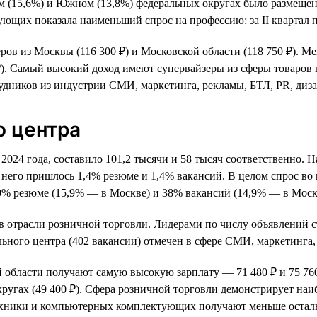
м (15,6%) и Южном (13,8%) федеральных округах было размещен
щих показала наименьший спрос на профессию: за II квартал п
ров из Москвы (116 300 ₽) и Московской области (118 750 ₽). 
7 ₽). Самый высокий доход имеют супервайзеры из сферы товаро
трудников из индустрии СМИ, маркетинга, рекламы, БТЛ, PR, ди
о центра
 2024 года, составило 101,2 тысячи и 58 тысяч соответственно.
него пришлось 1,4% резюме и 1,4% вакансий. В целом спрос во 
0% резюме (15,9% — в Москве) и 38% вакансий (14,9% — в Моск
в отрасли розничной торговли. Лидерами по числу объявлений 
ьного центра (402 вакансии) отмечен в сфере СМИ, маркетинга,
области получают самую высокую зарплату — 71 480 ₽ и 75 760
ругах (49 400 ₽). Сфера розничной торговли демонстрирует наи
техники и компьютерных комплектующих получают меньше остал