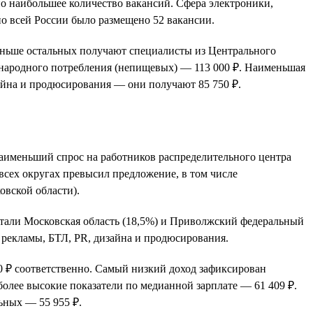
о наибольшее количество вакансий. Сфера электроники,
о всей России было размещено 52 вакансии.
Меньше остальных получают специалисты из Центрального
в народного потребления (непищевых) — 113 000 ₽. Наименьшая
зайна и продюсирования — они получают 85 750 ₽.
 Наименьший спрос на работников распределительного центра
всех округах превысил предложение, в том числе
овской области).
стали Московская область (18,5%) и Приволжский федеральный
 рекламы, БТЛ, PR, дизайна и продюсирования.
 ₽ соответственно. Самый низкий доход зафиксирован
более высокие показатели по медианной зарплате — 61 409 ₽.
ьных — 55 955 ₽.