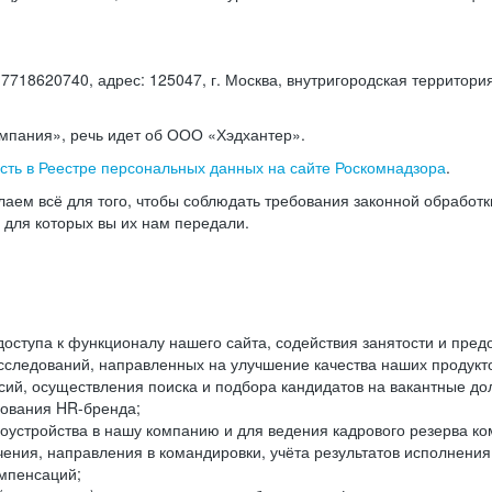
18620740, адрес: 125047, г. Москва, внутригородская территория
омпания», речь идет об ООО «Хэдхантер».
есть в Реестре персональных данных на сайте Роскомнадзора
.
аем всё для того, чтобы соблюдать требования законной обработ
, для которых вы их нам передали.
ступа к функционалу нашего сайта, содействия занятости и пред
следований, направленных на улучшение качества наших продуктов
ий, осуществления поиска и подбора кандидатов на вакантные дол
ования HR-бренда;
оустройства в нашу компанию и для ведения кадрового резерва ко
чения, направления в командировки, учёта результатов исполнени
омпенсаций;