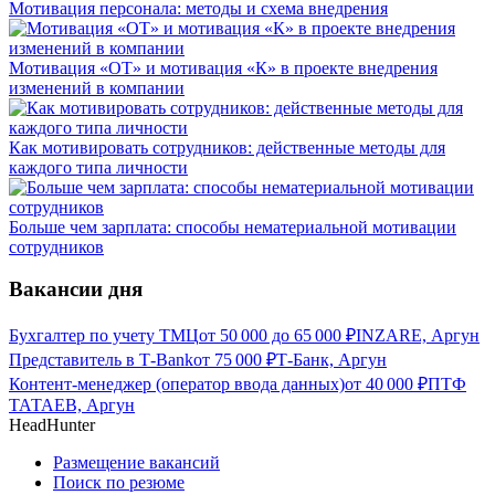
Мотивация персонала: методы и схема внедрения
Мотивация «ОТ» и мотивация «К» в проекте внедрения
изменений в компании
Как мотивировать сотрудников: действенные методы для
каждого типа личности
Больше чем зарплата: способы нематериальной мотивации
сотрудников
Вакансии дня
Бухгалтер по учету ТМЦ
от
50 000
до
65 000
₽
INZARE, Аргун
Представитель в Т-Bank
от
75 000
₽
Т-Банк, Аргун
Контент-менеджер (оператор ввода данных)
от
40 000
₽
ПТФ
ТАТАЕВ, Аргун
HeadHunter
Размещение вакансий
Поиск по резюме