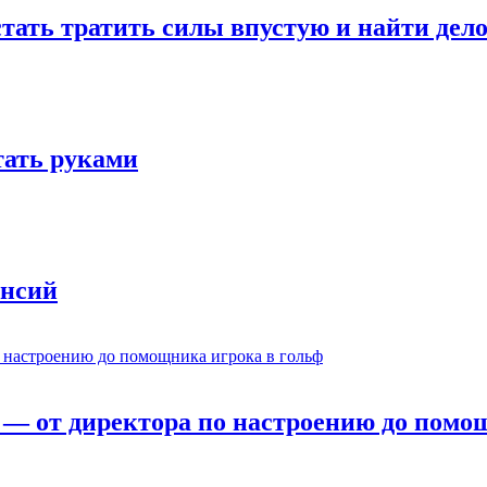
стать тратить силы впустую и найти дел
отать руками
ансий
— от директора по настроению до помощ