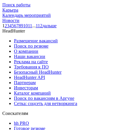
Поиск работы
Карьера
Календарь мероприятий
Новости
1
2
3
4
5
6
7
8
9
10
11
...
112
дальше
HeadHunter
Размещение вакансий
Поиск по резюме
О компании
Наши вакансии
Реклама на сайте
Требования к ПО
Безопасный HeadHunter
HeadHunter API
Партнерам
Инвесторам
Каталог компаний
Поиск по вакансиям в Аргуне
Сетка: соцсеть для нетворкинга
Соискателям
hh PRO
Готовое резюме