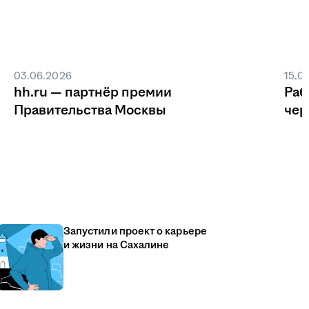
03.06.2026
15.0
hh.ru — партнёр премии
Раб
Правительства Москвы
чер
Запустили проект о карьере
и жизни на Сахалине