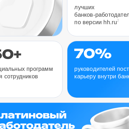
лучших
банков-работодате
2
по версии hh.ru
руководителей пос
циальных программ
карьеру внутри бан
я сотрудников