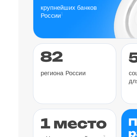
крупнейших банков
1
России
региона России
со
дл
3