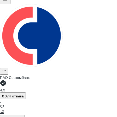
ПАО
Совкомбанк
4,3
8 874 отзыва
·