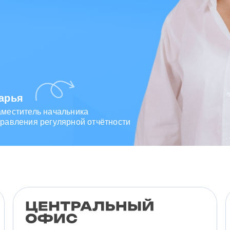
арья
Зарина
аместитель начальника
Ведущий специалист
равления регулярной отчётности
отдела исходящих коммуникаций