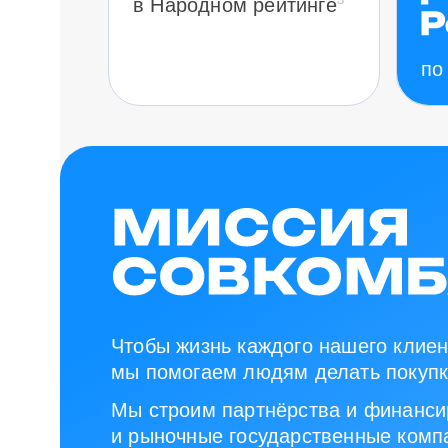
в Народном рейтинге
по
Чтобы жизнь каждого нашего клиен
мы помогаем людям делать покупк
Мы строим партнёрства и финанси
и рыночные государственные компа