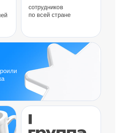
сотрудников
по всей стране
лей
троили
ка