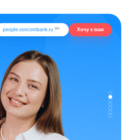
18+
Хочу к вам
people.sovcombank.ru