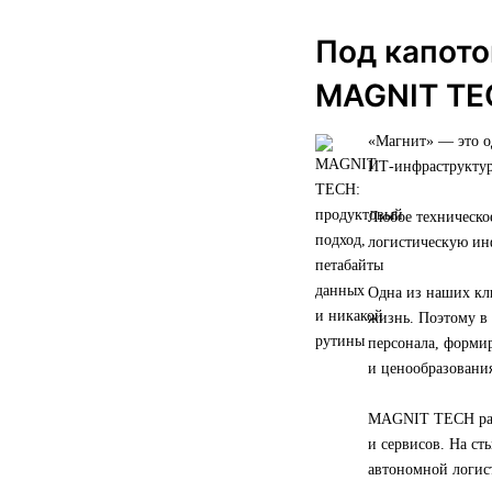
Под капото
MAGNIT TE
«Магнит» — это 
ИТ-инфраструктур
Любое техническо
логистическую ин
Одна из наших кл
жизнь. Поэтому в
персонала, форми
и ценообразования
MAGNIT TECH разв
и сервисов. На с
автономной логис