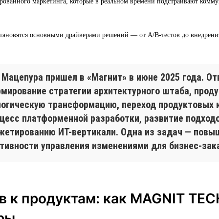
рованного маркетинга, которые в реальном времени подстраивают комм
тановятся основными драйверами решений — от A/B-тестов до внедрен
 Мацепура пришел в «Магнит» в июне 2025 года. От
рмирование стратегии архитектурного штаба, проду
логическую трансформацию, переход продуктовых 
оцесс платформенной разработки, развитие подход
жетированию ИТ-вертикали. Одна из задач — повы
тивности управления изменениями для бизнес-зак
в к продуктам: как MAGNIT TEC
ры