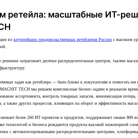
м ретейла: масштабные ИТ-ре
CH
один из
крупнейших продовольственных ретейлеров России
с высоким ур
ой.
е решение затрагивает десятки распределительных центров, тысячи маг
фраструктуру.
ючевых задач как ретейлера — быть ближе к покупателям и помогать им
 MAGNIT TECH мы решаем комплексные бизнес-задачи в реальном време
рование ассортимента, контроль товарных запасов, минимизация потерь
, а также других процессов, влияющих на оборот и эффективность магаз
ивает более 260 ИТ-проектов и продуктов, поддерживает свыше 800 в
тыке технологий и бизнеса рождаются продукты высокой инженерной сло
тики с автоматизированными распределительными центрами, платформы