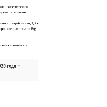
амки классического
довые технологии.
литики, разработчики, QA-
ры, специалисты по Big
еллекта и машинного
020 года —