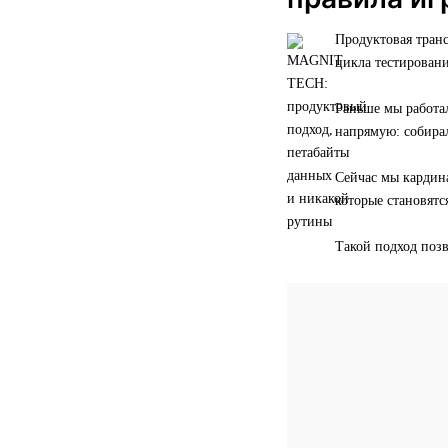
Продуктовая транс
цикла тестирован
Раньше мы работал
напрямую: собирал
Сейчас мы кардин
которые становят
Такой подход поз