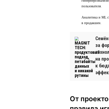
гиперперсонализи
пользователя.
Аналитика и ML с
в продакшен.
Семён
за фо
техно
на пр
к бюд
эффек
От проекто
правила иг