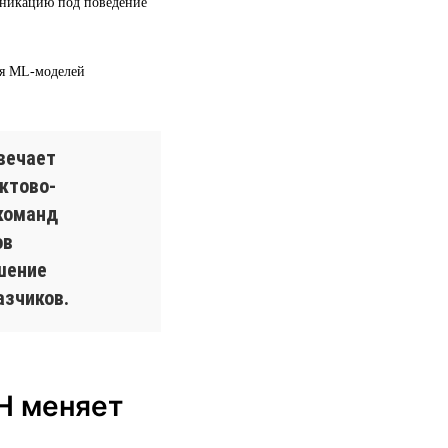
уникацию под поведение
ия ML-моделей
вечает
ктово-
команд
ов
шение
азчиков.
H меняет