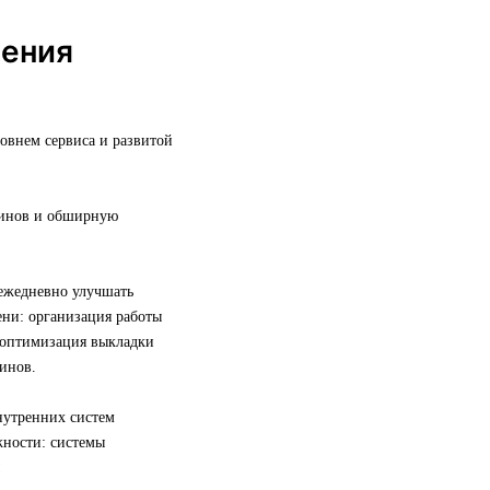
шения
овнем сервиса и развитой
азинов и обширную
 ежедневно улучшать
ни: организация работы
, оптимизация выкладки
инов.
нутренних систем
жности: системы