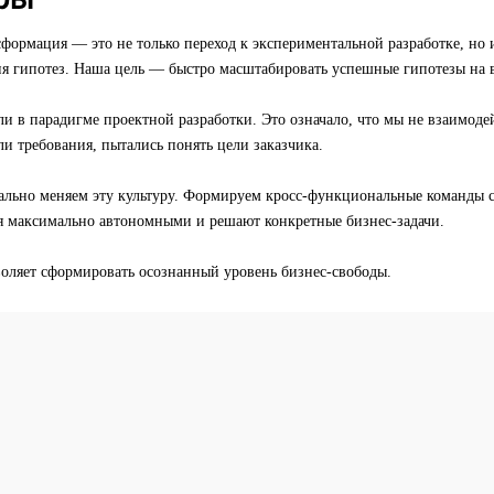
формация — это не только переход к экспериментальной разработке, но 
ия гипотез. Наша цель — быстро масштабировать успешные гипотезы на в
и в парадигме проектной разработки. Это означало, что мы не взаимоде
и требования, пытались понять цели заказчика.
ально меняем эту культуру. Формируем кросс-функциональные команды с
ся максимально автономными и решают конкретные бизнес-задачи.
воляет сформировать осознанный уровень бизнес-свободы.