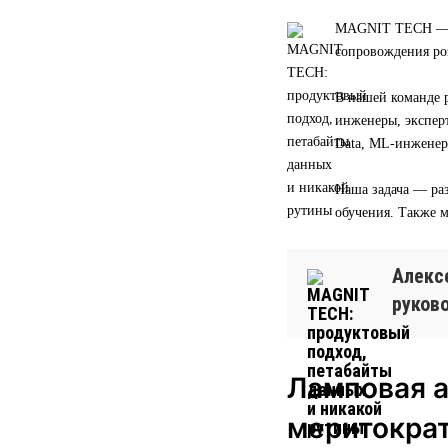
MAGNIT TECH — эт
сопровождения ро
В нашей команде р
инженеры, экспер
Data, ML-инженер
Наша задача — раз
обучения. Также 
Алексе
руков
Ламповая а
меритокра