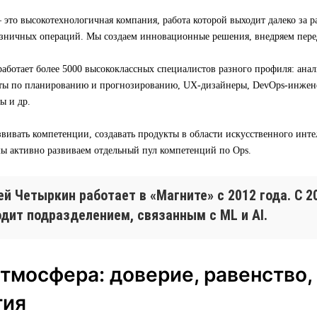
о высокотехнологичная компания, работа которой выходит далеко за р
зничных операций. Мы создаем инновационные решения, внедряем пере
аботает более 5000 высококлассных специалистов разного профиля: ана
ты по планированию и прогнозированию, UX-дизайнеры, DevOps-инжене
ы и др.
вивать компетенции, создавать продукты в области искусственного инт
мы активно развиваем отдельный пул компетенций по Ops.
й Четыркин работает в «Магните» с 2012 года. С 2
одит подразделением, связанным с ML и AI.
тмосфера: доверие, равенство,
тия