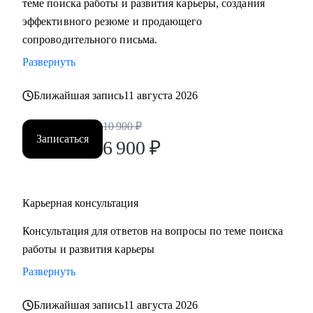
теме поиска работы и развития карьеры, создания
• Составить «продающее» резюме (самостоятельно
эффективного резюме и продающего
пропишу все блоки)
сопроводительного письма.
• Подготовиться к прохождению собеседований любого
Развернуть
формата
• Выбрать между несколькими предложениями о работе и
Ближайшая запись
11 августа 2026
др.
10 900
₽
Записаться
Кому могу помочь:
6 900
₽
Руководителям и специалистам из сфер производства, с/х,
строительства, торговли, услуг, медицины, онлайн-
сервисов и из госструктур по функциям:
Карьерная консультация
• Топ-менеджмент и управление проектами
Консультация для ответов на вопросы по теме поиска
• Административный блок (финансы, юриспруденция, HR,
работы и развития карьеры
ОТиТБ, СБ, ПТО, АХО, GR, секретариат, сметно-
договорная работа)
Развернуть
• Коммерческий блок и логистика, ВЭД
Ближайшая запись
11 августа 2026
• Производственно-технический блок, строительство