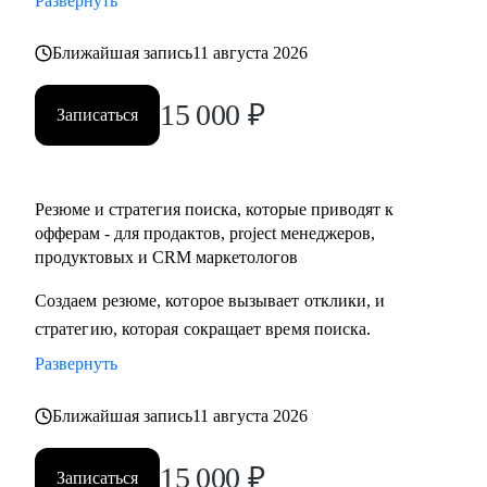
Развернуть
• Разобраться с планированием и снизить перегруз, когда
задач очень много
Ближайшая запись
11 августа 2026
15 000
₽
Кому могу помочь:
Записаться
• IT-специалистам уровня junior / middle / senior
• Начинающим руководителям
• Product менеджерам и владельцам продуктов
Резюме и стратегия поиска, которые приводят к
• Project менеджерам
офферам - для продактов, project менеджеров,
• Продуктовым и CRM маркетологам
продуктовых и CRM маркетологов
• Тем, кто хочет перейти в IT из смежных сфер
Создаем резюме, которое вызывает отклики, и
• Тем, кто готовит карьерный рывок — внутри компании
стратегию, которая сокращает время поиска.
или на новый уровень
Развернуть
Ближайшая запись
11 августа 2026
15 000
₽
Записаться