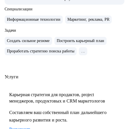
системно расти.
• За плечами — Авито, МегаФон, Сбер, Открытие, десятки
Специализации
запусков, трансформации команд, развитие руководителей
Информационные технологии
Маркетинг, реклама, PR
и публичные выступления о лидерстве и управлении.
• Ментор Авито и Women in Tech Russia.
Задачи
Создать сильное резюме
Построить карьерный план
С чем помогу:
Проработать стратегию поиска работы
...
• Сформулировать карьерную цель и разработать стратегию
ее достижения
• Разработать стратегию поиска работы и выхода на
нужные компании
Услуги
• Сделать сильное, продающее резюме, портфолио и кейсы
• Спланировать рост в текущей компании и подготовиться
Карьерная стратегия для продактов, project
к ревью
менеджеров, продуктовых и CRM маркетологов
• Прокачать экспертизу в growth-маркетинге и
Составляем ваш собственный план дальнейшего
монетизации продуктов
карьерного развития и роста.
• Выстроить процессы и вырастить самостоятельную
команду