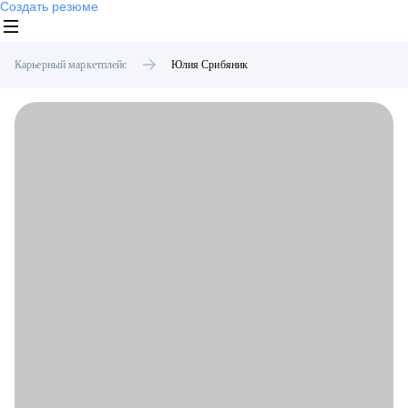
Создать резюме
Карьерный маркетплейс
Юлия
Срибяник