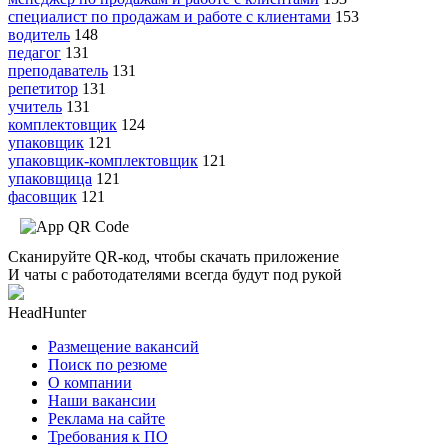
специалист по продажам и работе с клиентами
153
водитель
148
педагог
131
преподаватель
131
репетитор
131
учитель
131
комплектовщик
124
упаковщик
121
упаковщик-комплектовщик
121
упаковщица
121
фасовщик
121
Сканируйте QR-код, чтобы скачать приложение
И чаты с работодателями всегда будут под рукой
HeadHunter
Размещение вакансий
Поиск по резюме
О компании
Наши вакансии
Реклама на сайте
Требования к ПО