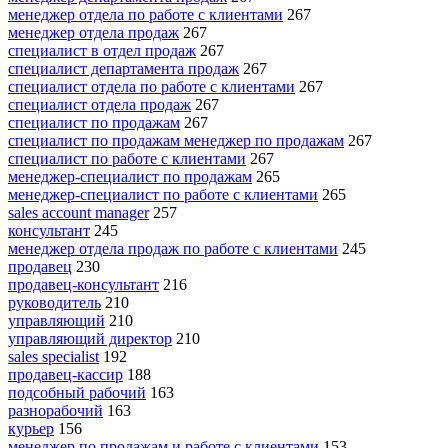
менеджер отдела по работе с клиентами
267
менеджер отдела продаж
267
специалист в отдел продаж
267
специалист департамента продаж
267
специалист отдела по работе с клиентами
267
специалист отдела продаж
267
специалист по продажам
267
специалист по продажам менеджер по продажам
267
специалист по работе с клиентами
267
менеджер-специалист по продажам
265
менеджер-специалист по работе с клиентами
265
sales account manager
257
консультант
245
менеджер отдела продаж по работе с клиентами
245
продавец
230
продавец-консультант
216
руководитель
210
управляющий
210
управляющий директор
210
sales specialist
192
продавец-кассир
188
подсобный рабочий
163
разнорабочий
163
курьер
156
менеджер по продажам и работе с клиентами
153