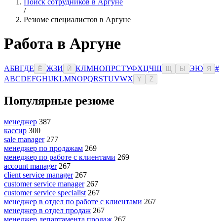
Поиск сотрудников в Аргуне
/
Резюме специалистов в Аргуне
Работа в Аргуне
А
Б
В
Г
Д
Е
Ж
З
И
К
Л
М
Н
О
П
Р
С
Т
У
Ф
Х
Ц
Ч
Ш
Э
Ю
#
Ё
Й
Щ
Ы
Я
A
B
C
D
E
F
G
H
I
J
K
L
M
N
O
P
Q
R
S
T
U
V
W
X
Y
Z
Популярные резюме
менеджер
387
кассир
300
sale manager
277
менеджер по продажам
269
менеджер по работе с клиентами
269
account manager
267
client service manager
267
customer service manager
267
customer service specialist
267
менеджер в отдел по работе с клиентами
267
менеджер в отдел продаж
267
менеджер департамента продаж
267