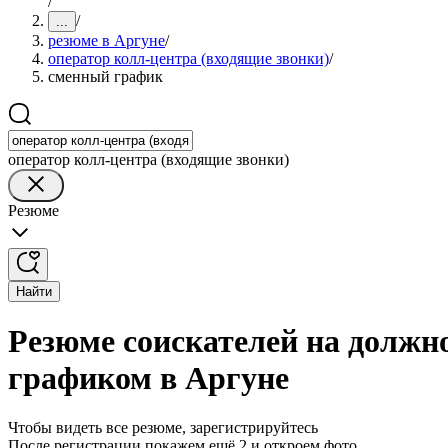
/
/
...
резюме в Аргуне
/
оператор колл-центра (входящие звонки)
/
сменный график
оператор колл-центра (входящие звонки)
Резюме
Найти
Резюме соискателей на должн
графиком в Аргуне
Чтобы видеть все резюме, зарегистрируйтесь
После регистрации покажем ещё 2 и откроем фото