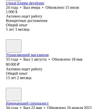
Unreal Engine developer
24
года
•
Был
вчера
•
Обновлено
15 июля
1 000
$
Активно ищет работу
Конкретные достижения
Общий опыт
5
лет
3
месяца
Управляющий магазином
33
года
•
Был
1 августа
•
Обновлено
18 мая
80 000
₽
Активно ищет работу
Общий опыт
13
лет
2
месяца
Начинающий специалист
34
года
•
Был
22 мая
•
Обновлено
16 апреля 2015