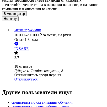
security specialist
Аргун
Без вакансий от кадровых
агентств
Ключевые слова в названии вакансии, в названии
компании и в описании вакансии
В мессенджер
На почту
Инженер-химик
70 000
–
90 000
₽
за месяц,
на руки
Опыт 1-3 года
INZARE
3.7
•
18
отзывов
Гудермес, Тамбовская улица, 3
Откликнитесь среди первых
Откликнуться
Другие пользователи ищут
специалист по организации обучения
специалист по учету оборудования