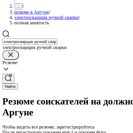
/
/
...
резюме в Аргуне
/
электросварщик ручной сварки
/
полная занятость
электросварщик ручной сварки
Резюме
Найти
Резюме соискателей на должн
Аргуне
Чтобы видеть все резюме, зарегистрируйтесь
После регистрации покажем ещё 1 и откроем фото