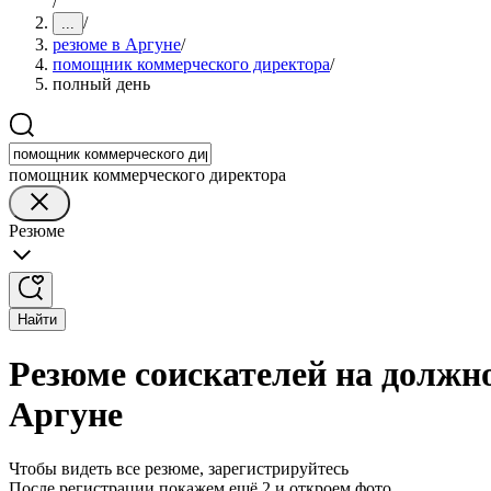
/
/
...
резюме в Аргуне
/
помощник коммерческого директора
/
полный день
помощник коммерческого директора
Резюме
Найти
Резюме соискателей на должн
Аргуне
Чтобы видеть все резюме, зарегистрируйтесь
После регистрации покажем ещё 2 и откроем фото