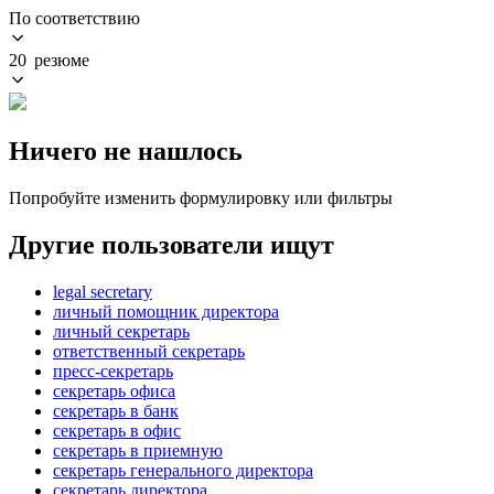
По соответствию
20 резюме
Ничего не нашлось
Попробуйте изменить формулировку или фильтры
Другие пользователи ищут
legal secretary
личный помощник директора
личный секретарь
ответственный секретарь
пресс-секретарь
секретарь офиса
секретарь в банк
секретарь в офис
секретарь в приемную
секретарь генерального директора
секретарь директора