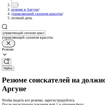
/
/
...
резюме в Аргуне
/
управляющий салоном красоты
/
полный день
управляющий салоном красоты
Резюме
Найти
Резюме соискателей на должн
Аргуне
Чтобы видеть все резюме, зарегистрируйтесь
После регистрации покажем ещё 1 и откроем фото