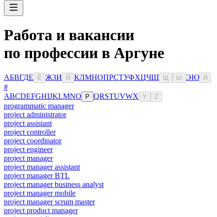
Работа и вакансии
по профессии в Аргуне
А
Б
В
Г
Д
Е
Ж
З
И
К
Л
М
Н
О
П
Р
С
Т
У
Ф
Х
Ц
Ч
Ш
Э
Ю
Ё
Й
Щ
Ы
Я
#
A
B
C
D
E
F
G
H
I
J
K
L
M
N
O
Q
R
S
T
U
V
W
X
P
Y
Z
programmatic manager
project administrator
project assistant
project controller
project coordinator
project engineer
project manager
project manager assistant
project manager BTL
project manager business analyst
project manager mobile
project manager scrum master
project product manager