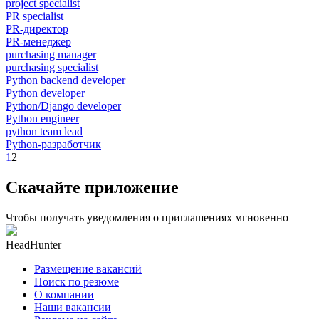
project specialist
PR specialist
PR-директор
PR-менеджер
purchasing manager
purchasing specialist
Python backend developer
Python developer
Python/Django developer
Python engineer
python team lead
Python-разработчик
1
2
Скачайте приложение
Чтобы получать уведомления о приглашениях мгновенно
HeadHunter
Размещение вакансий
Поиск по резюме
О компании
Наши вакансии