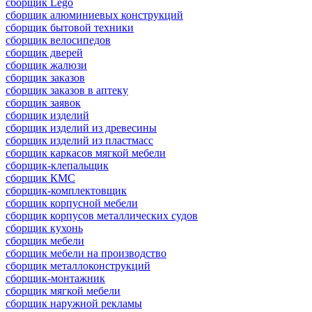
сборщик Lego
сборщик алюминиевых конструкций
сборщик бытовой техники
сборщик велосипедов
сборщик дверей
сборщик жалюзи
сборщик заказов
сборщик заказов в аптеку
сборщик заявок
сборщик изделий
сборщик изделий из древесины
сборщик изделий из пластмасс
сборщик каркасов мягкой мебели
сборщик-клепальщик
сборщик КМС
сборщик-комплектовщик
сборщик корпусной мебели
сборщик корпусов металлических судов
сборщик кухонь
сборщик мебели
сборщик мебели на производство
сборщик металлоконструкций
сборщик-монтажник
сборщик мягкой мебели
сборщик наружной рекламы