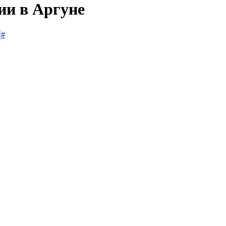
ии в Аргуне
#