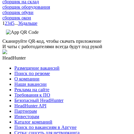
сборщик на склад
сборщик оборудования
сборщик обуви
сборщик окон
1
2
3
4
5
...
36
дальше
Сканируйте QR-код, чтобы скачать приложение
И чаты с работодателями всегда будут под рукой
HeadHunter
Размещение вакансий
Поиск по резюме
О компании
Наши вакансии
Реклама на сайте
Требования к ПО
Безопасный HeadHunter
HeadHunter API
Партнерам
Инвесторам
Каталог компаний
Поиск по вакансиям в Аргуне
Сетка: соцсеть для нетворкинга