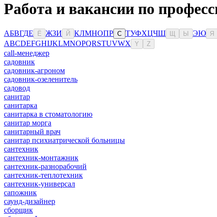
Работа и вакансии по професс
А
Б
В
Г
Д
Е
Ж
З
И
К
Л
М
Н
О
П
Р
Т
У
Ф
Х
Ц
Ч
Ш
Э
Ю
Ё
Й
С
Щ
Ы
Я
A
B
C
D
E
F
G
H
I
J
K
L
M
N
O
P
Q
R
S
T
U
V
W
X
Y
Z
сall-менеджер
садовник
садовник-агроном
садовник-озеленитель
садовод
санитар
санитарка
санитарка в стоматологию
санитар морга
санитарный врач
санитар психиатрической больницы
сантехник
сантехник-монтажник
сантехник-разнорабочий
сантехник-теплотехник
сантехник-универсал
сапожник
саунд-дизайнер
сборщик