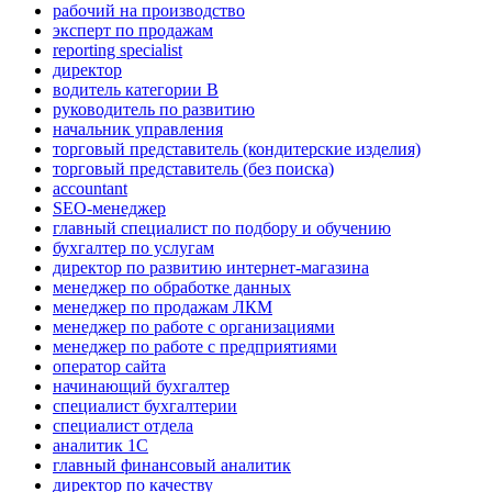
рабочий на производство
эксперт по продажам
reporting specialist
директор
водитель категории B
руководитель по развитию
начальник управления
торговый представитель (кондитерские изделия)
торговый представитель (без поиска)
accountant
SEO-менеджер
главный специалист по подбору и обучению
бухгалтер по услугам
директор по развитию интернет-магазина
менеджер по обработке данных
менеджер по продажам ЛКМ
менеджер по работе с организациями
менеджер по работе с предприятиями
оператор сайта
начинающий бухгалтер
специалист бухгалтерии
специалист отдела
аналитик 1C
главный финансовый аналитик
директор по качеству