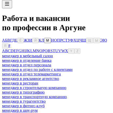
Работа и вакансии
по профессии в Аргуне
А
Б
В
Г
Д
Е
Ж
З
И
К
Л
Н
О
П
Р
С
Т
У
Ф
Х
Ц
Ч
Ш
Э
Ю
Ё
Й
М
Щ
Ы
#
Я
A
B
C
D
E
F
G
H
I
J
K
L
M
N
O
P
Q
R
S
T
U
V
W
X
Y
Z
менеджер в мебельный салон
менеджер в отделение банка
менеджер в отдел персонала
менеджер в отдел по работе с клиентами
менеджер в отдел телемаркетинга
менеджер в рекламное агентство
менеджер в ресторан
менеджер в строительную компанию
менеджер в типографию
менеджер в транспортную компанию
менеджер в турагентство
менеджер в фитнес-клуб
менеджер в шоу-рум