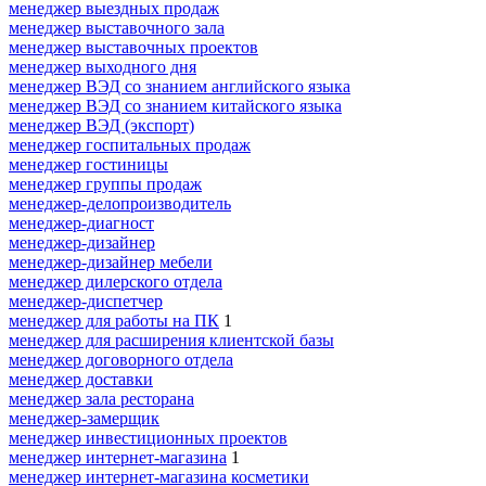
менеджер выездных продаж
менеджер выставочного зала
менеджер выставочных проектов
менеджер выходного дня
менеджер ВЭД со знанием английского языка
менеджер ВЭД со знанием китайского языка
менеджер ВЭД (экспорт)
менеджер госпитальных продаж
менеджер гостиницы
менеджер группы продаж
менеджер-делопроизводитель
менеджер-диагност
менеджер-дизайнер
менеджер-дизайнер мебели
менеджер дилерского отдела
менеджер-диспетчер
менеджер для работы на ПК
1
менеджер для расширения клиентской базы
менеджер договорного отдела
менеджер доставки
менеджер зала ресторана
менеджер-замерщик
менеджер инвестиционных проектов
менеджер интернет-магазина
1
менеджер интернет-магазина косметики