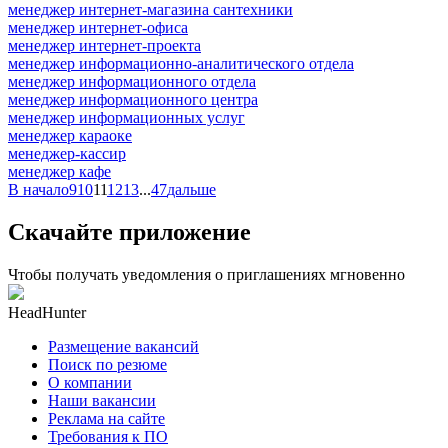
менеджер интернет-магазина сантехники
менеджер интернет-офиса
менеджер интернет-проекта
менеджер информационно-аналитического отдела
менеджер информационного отдела
менеджер информационного центра
менеджер информационных услуг
менеджер караоке
менеджер-кассир
менеджер кафе
В начало
9
10
11
12
13
...
47
дальше
Скачайте приложение
Чтобы получать уведомления о приглашениях мгновенно
HeadHunter
Размещение вакансий
Поиск по резюме
О компании
Наши вакансии
Реклама на сайте
Требования к ПО