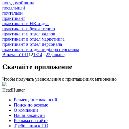
посудомойщица
посыльный
почтальон
практикант
практикант в HR-отдел
практикант в бухгалтерию
практикант в отдел кадров
практикант в отдел маркетинга
практикант в отдел персонала
практикант в отдел подбора персонала
В начало
10
11
12
13
14
...
22
дальше
Скачайте приложение
Чтобы получать уведомления о приглашениях мгновенно
HeadHunter
Размещение вакансий
Поиск по резюме
О компании
Наши вакансии
Реклама на сайте
Требования к ПО