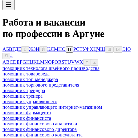
Работа и вакансии
по профессии в Аргуне
А
Б
В
Г
Д
Е
Ж
З
И
К
Л
М
Н
О
Р
С
Т
У
Ф
Х
Ц
Ч
Ш
Э
Ю
Ё
Й
П
Щ
Ы
#
Я
A
B
C
D
E
F
G
H
I
J
K
L
M
N
O
P
Q
R
S
T
U
V
W
X
Y
Z
помощник технолога швейного производства
помощник товароведа
помощник топ-менеджера
помощник торгового представителя
помощник трейдера
помощник тренера
помощник управляющего
помощник управляющего интернет-магазином
помощник фармацевта
помощник финансиста
помощник финансового аналитика
помощник финансового директора
помощник финансового консультанта