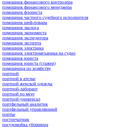
помощник финансового контролера
помощник финансового менеджера
помощник флориста
помощник частного судебного исполнителя
помощник шеф-повара
помощник эколога
помощник экономиста
помощник экспедитора
помощник эксперта
помощник электрика
помощник электромеханика на судно
помощник юриста
помощник юриста (стажер)
помощница по хозяйству
портной
портной в ателье
портной женской одежды
портной-лаборант
портной по меху
портной-универсал
портфельный аналитик
портфельный управляющий
портье
постпечатник
посудомойка уборщица