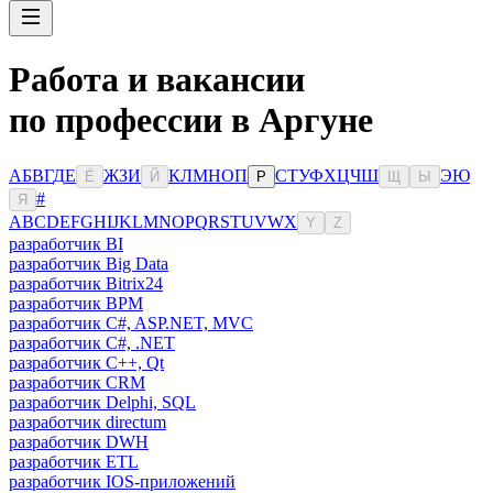
Работа и вакансии
по профессии в Аргуне
А
Б
В
Г
Д
Е
Ж
З
И
К
Л
М
Н
О
П
С
Т
У
Ф
Х
Ц
Ч
Ш
Э
Ю
Ё
Й
Р
Щ
Ы
#
Я
A
B
C
D
E
F
G
H
I
J
K
L
M
N
O
P
Q
R
S
T
U
V
W
X
Y
Z
разработчик BI
разработчик Big Data
разработчик Bitrix24
разработчик BPM
разработчик C#, ASP.NET, MVC
разработчик C#, .NET
разработчик C++, Qt
разработчик CRM
разработчик Delphi, SQL
разработчик directum
разработчик DWH
разработчик ETL
разработчик IOS-приложений