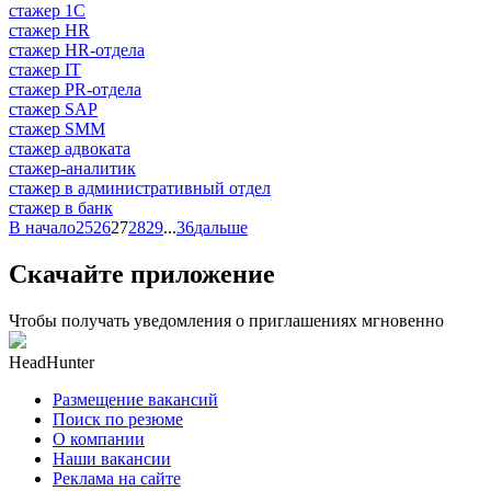
стажер 1С
стажер HR
стажер HR-отдела
стажер IT
стажер PR-отдела
стажер SAP
стажер SMM
стажер адвоката
стажер-аналитик
стажер в административный отдел
стажер в банк
В начало
25
26
27
28
29
...
36
дальше
Скачайте приложение
Чтобы получать уведомления о приглашениях мгновенно
HeadHunter
Размещение вакансий
Поиск по резюме
О компании
Наши вакансии
Реклама на сайте