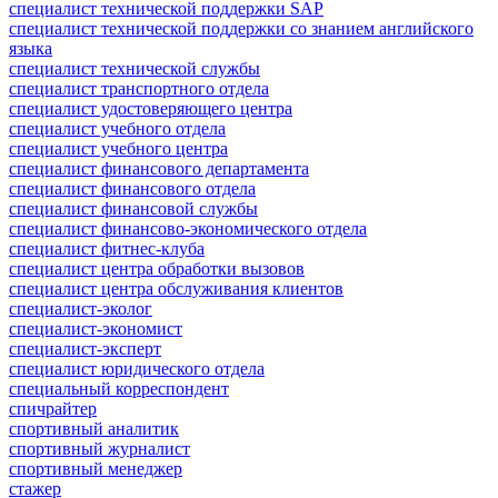
специалист технической поддержки SAP
специалист технической поддержки со знанием английского
языка
специалист технической службы
специалист транспортного отдела
специалист удостоверяющего центра
специалист учебного отдела
специалист учебного центра
специалист финансового департамента
специалист финансового отдела
специалист финансовой службы
специалист финансово-экономического отдела
специалист фитнес-клуба
специалист центра обработки вызовов
специалист центра обслуживания клиентов
специалист-эколог
специалист-экономист
специалист-эксперт
специалист юридического отдела
специальный корреспондент
спичрайтер
спортивный аналитик
спортивный журналист
спортивный менеджер
стажер