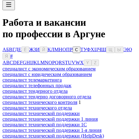
Работа и вакансии
по профессии в Аргуне
А
Б
В
Г
Д
Е
Ж
З
И
К
Л
М
Н
О
П
Р
Т
У
Ф
Х
Ц
Ч
Ш
Э
Ю
Ё
Й
С
Щ
Ы
#
Я
A
B
C
D
E
F
G
H
I
J
K
L
M
N
O
P
Q
R
S
T
U
V
W
X
Y
Z
специалист с экономическим образованием
специалист с юридическим образованием
специалист телемаркетинга
специалист телефонных продаж
специалист тендерного отдела
специалист тендерно договорного отдела
специалист технического контроля
1
специалист технического отдела
специалист технической поддержки
специалист технической поддержки 1 линия
специалист технической поддержки 1С
специалист технической поддержки 1-я линия
специалист технической поддержки (HelpDesk)