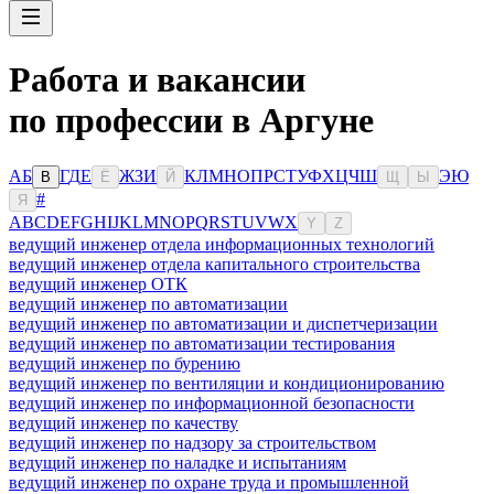
Работа и вакансии
по профессии в Аргуне
А
Б
Г
Д
Е
Ж
З
И
К
Л
М
Н
О
П
Р
С
Т
У
Ф
Х
Ц
Ч
Ш
Э
Ю
В
Ё
Й
Щ
Ы
#
Я
A
B
C
D
E
F
G
H
I
J
K
L
M
N
O
P
Q
R
S
T
U
V
W
X
Y
Z
ведущий инженер отдела информационных технологий
ведущий инженер отдела капитального строительства
ведущий инженер ОТК
ведущий инженер по автоматизации
ведущий инженер по автоматизации и диспетчеризации
ведущий инженер по автоматизации тестирования
ведущий инженер по бурению
ведущий инженер по вентиляции и кондиционированию
ведущий инженер по информационной безопасности
ведущий инженер по качеству
ведущий инженер по надзору за строительством
ведущий инженер по наладке и испытаниям
ведущий инженер по охране труда и промышленной