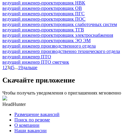
ведущий инженер-проектировщик НВК
ведущий инженер-проектировщик ОВ
ведущий инженер-проектировщик ПГС
ведущий инженер-проектировщик ПОС
ведущий инженер-проектировщик слаботочных систем
ведущий инженер-проектировщик ТГВ
ведущий инженер-проектировщик электроснабжения
ведущий инженер-проектировщик ЭО ЭМ
ведущий инженер производственного отдела
ведущий инженер производственно технического отдела
ведущий инженер ПТО
ведущий инженер ПТО сметчик
1
2
3
4
5
...
19
дальше
Скачайте приложение
Чтобы получать уведомления о приглашениях мгновенно
HeadHunter
Размещение вакансий
Поиск по резюме
О компании
Наши вакансии