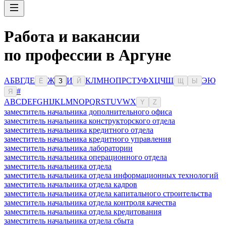
Работа и вакансии
по профессии в Аргуне
А
Б
В
Г
Д
Е
Ж
И
К
Л
М
Н
О
П
Р
С
Т
У
Ф
Х
Ц
Ч
Ш
Э
Ю
Ё
З
Й
Щ
Ы
#
Я
A
B
C
D
E
F
G
H
I
J
K
L
M
N
O
P
Q
R
S
T
U
V
W
X
Y
Z
заместитель начальника дополнительного офиса
заместитель начальника конструкторского отдела
заместитель начальника кредитного отдела
заместитель начальника кредитного управления
заместитель начальника лаборатории
заместитель начальника операционного отдела
заместитель начальника отдела
заместитель начальника отдела информационных технологий
заместитель начальника отдела кадров
заместитель начальника отдела капитального строительства
заместитель начальника отдела контроля качества
заместитель начальника отдела кредитования
заместитель начальника отдела сбыта