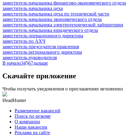
заместитель начальника финансово-экономического отдела
заместитель начальника цеха
заместитель начальника цеха по технической части
заместитель начальника экономического отдела
заместитель начальника электротехнической лаборатории
заместитель начальника юридического отдела
заместитель операционного директора
заместитель по АХЧ
заместитель председателя правления
заместитель регионального директора
заместитель руководителя
В начало
3
4
5
6
7
дальше
Скачайте приложение
Чтобы получать уведомления о приглашениях мгновенно
HeadHunter
Размещение вакансий
Поиск по резюме
О компании
Наши вакансии
Реклама на сайте