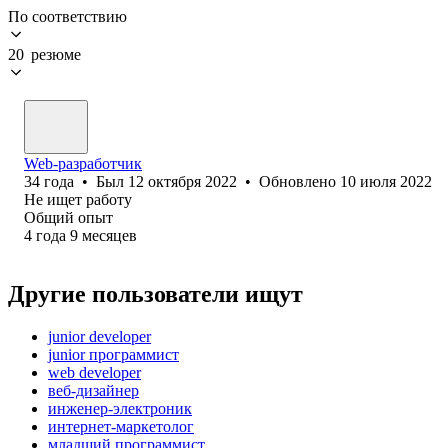
По соответствию
20 резюме
Web-разработчик
34
года
•
Был
12 октября 2022
•
Обновлено
10 июля 2022
Не ищет работу
Общий опыт
4
года
9
месяцев
Другие пользователи ищут
junior developer
junior программист
web developer
веб-дизайнер
инженер-электроник
интернет-маркетолог
младший программист