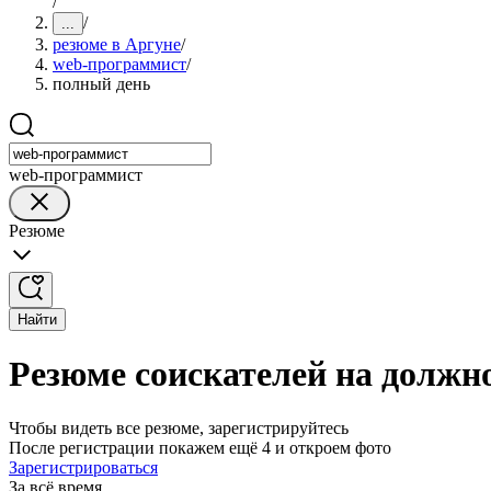
/
/
...
резюме в Аргуне
/
web-программист
/
полный день
web-программист
Резюме
Найти
Резюме соискателей на должн
Чтобы видеть все резюме, зарегистрируйтесь
После регистрации покажем ещё 4 и откроем фото
Зарегистрироваться
За всё время